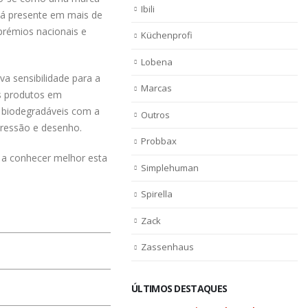
Ibili
tá presente em mais de
prémios nacionais e
Küchenprofi
Lobena
a sensibilidade para a
Marcas
us produtos em
 biodegradáveis com a
Outros
pressão e desenho.
Probbax
 a conhecer melhor esta
Simplehuman
Spirella
Zack
Zassenhaus
ÚLTIMOS DESTAQUES