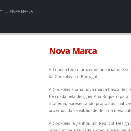
Y
NOVA MARCA
Nova Marca
A Lobena tem o prazer de anunciar que se
da Cookplay em Portugal.
A Cookplay é uma nova marca basca de p
foi criada pela designer Ana Roquero para 
moderna, apresentando propostas criativas
próximas da sensibilidade de uma nova cult
A Cookplay já ganhou um Red Dot Design 
uma concha adaptada à mão, posicionan