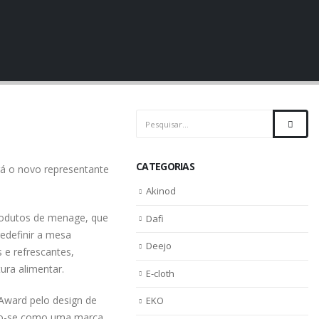
CATEGORIAS
rá o novo representante
Akinod
rodutos de menage, que
Dafi
redefinir a mesa
Deejo
 e refrescantes,
ura alimentar.
E-cloth
Award pelo design de
EKO
do-se como uma marca